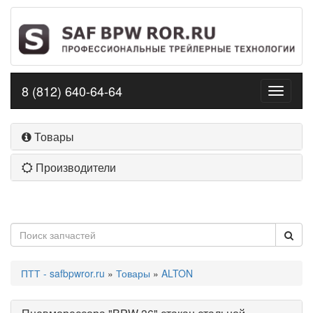
8 (812) 640-64-64
Toggle
navigati
Товары
Производители
ПТТ - safbpwror.ru
»
Товары
»
ALTON