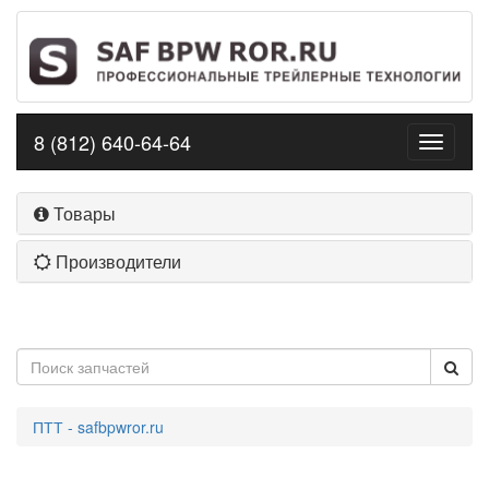
8 (812) 640-64-64
Toggle
navigati
Товары
Производители
ПТТ - safbpwror.ru