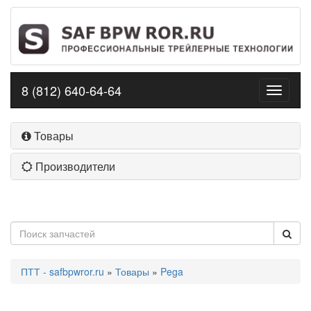
8 (812) 640-64-64
Toggle
navigati
Товары
Производители
ПТТ - safbpwror.ru
»
Товары
»
Pega